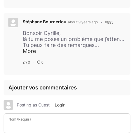
Stéphane Bourderiou
about 9 years ago
#895
Bonsoir Cyrille,
là tu me poses un problème que j’attendais tôt ou tard, tous les retours doivent être remontée sur le GIT et là je pense qu'il ne faut tergiverser il n' y a qu'un support officiel pour le développement.
Tu peux faire des remarques...
More
0
0
Ajouter vos commentaires
Posting as Guest
Login
Nom (Requis)