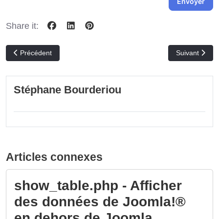
Envoyer
Share it:
Article précédent : Pas de nouveau routeur dans Joomla 3.7, voilà
Article suivan
Précédent
Suivant
Stéphane Bourderiou
Articles connexes
show_table.php - Afficher
des données de Joomla!®
en dehors de Joomla