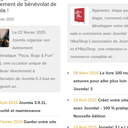
ement de bénévolat de
la !
Apprenez, étape pa
étape, comment cré
ier 2025
développer votre si
Le 22 février 2025,
web e-commerce avec Joomla!
Joomla organise son
HikaShop L’association de Joo
événement
et d’HikaShop, une extension e
ématique "Pizza, Bugs & Fun"
commerce complète et...
), une occasion unique de
ibuer directement à
08 Mars 2016
Le livre 100 tr
lioration de Joomla 5.3 tout en
astuces pour aller plus loin
geant un...
Joomla! 3
15 Avril 2015
Créez votre sit
Août 2019
Joomla 3.9.11,
avec Joomla! - 100 % pratiq
urité et maintenance
Nouvelle édition
Février 2019
Garder votre site
15 Avril 2015
Joomla! 3 Le Li