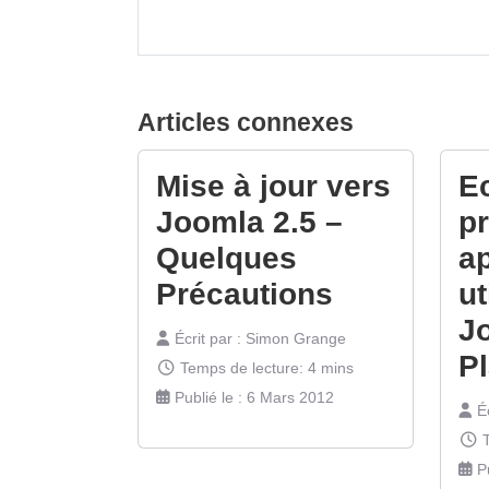
Articles connexes
Mise à jour vers
Ec
Joomla 2.5 –
p
Quelques
ap
Précautions
ut
J
Écrit par :
Simon Grange
P
Temps de lecture: 4 mins
Publié le : 6 Mars 2012
Éc
P